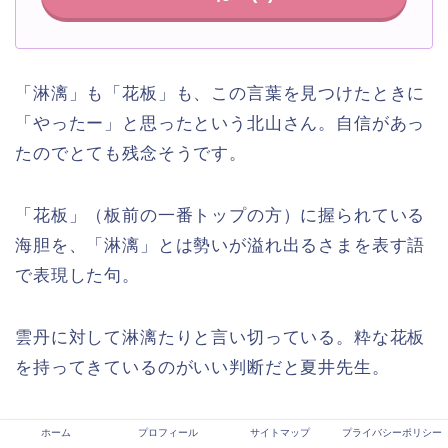
「淋漓」も「花板」も、この言葉を見つけたときに
「やったー」と思ったという北山さん。自信があっ
たのでとても残念そうです。
「花板」（板前の一番トップの方）に握られている
海胆を、「淋漓」とは勢いが溢れ出るさまを表す語
で表現した句。
雲丹に対して淋漓たりと言い切っている。粋な花板
を持ってきているのがいい判断だと夏井先生。
雲丹を主役にするために「あざやかに」として読者
ホーム
プロフィール
サイトマップ
プライバシーポリシー