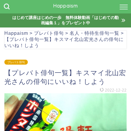
Happaism
はじめて講座はじめの一歩 無料体験動画「はじめての動
画編集１」をプレゼント中
Happaism
>
プレバト俳句
>
名人・特待生俳句一覧
>
【プレバト俳句一覧】キスマイ北山宏光さんの俳句に
いいね！しよう
プレバト俳句
【プレバト俳句一覧】キスマイ北山宏
光さんの俳句にいいね！しよう
2022-12-22