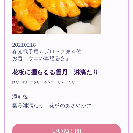
20210218
春光戦予選Ａブロック第４位
お題「ウニの軍艦巻き」
花板に握らるる雲丹 淋漓たり
はないたににぎらるるうに りんりたり
添削後：
雲丹淋漓たり 花板のあざやかに
いいね！(
6
)