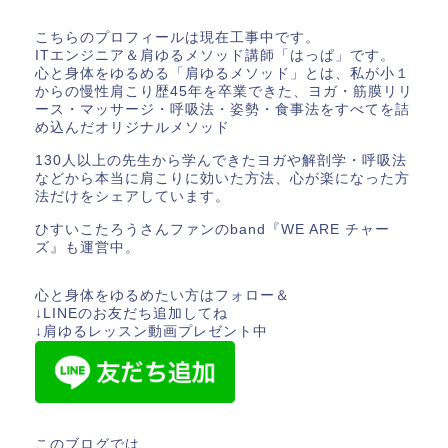
こちらのプロフィールは現在工事中です。
ITエンジニア＆肩ゆるメソッド講師「はっぱ」です。
心と身体をゆるめる「肩ゆるメソッド」とは、私が小１
からの慢性肩こり歴45年を卒業できた、ヨガ・筋膜リリ
ース・マッサージ・呼吸法・姿勢・食事法をすべてを詰
め込んだオリジナルメソッド
130人以上の先生から学んできたヨガや解剖学・呼吸法
などから本当に肩こりに効いた方法、心が楽になった方
法だけをシェアしています。
ひすいこたろうさんファンのband『WE ARE チャー
ズ』も運営中。
心と身体をゆるめたい方はフォロー＆
↓LINEのお友だち追加してね
↓肩ゆるレッスン動画プレゼント中
このブログでは、