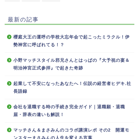
最新の記事
櫻庭大王の運呼の学校大忘年会で起こったミラクル！伊
勢神宮に呼ばれてる！？
小野マッチスタイル邪兄さんとはっぱの『大予祝の宴＆
明治神宮正式参拝』で起きた奇跡
起業して不安になったあなたへ！伝説の経営者ヒデキ.社
長語録
会社を退職する時の手続き完全ガイド｜退職願・退職
届・辞表の違いも解説！
マッチさん＆まさみんのコラボ講演レポ その2 開運モ
ンスターまさみんの人生を変える言葉