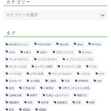
カテゴリー
タグ
BAR名言セラピー
FIRSTSHIP
MELON
Olulu
RYT200
soelu
お参り
お詣り
ひすいこたろう
まさみん
アンダーザライト
インストラクター
オンラインフィットネス
オンラインヨガ
オンライン瞑想
サンスクリット語
ソエル
パークヨガ
ヒデキ.社長
マインドフルネス
ミラクル
ヨガ
ヨガポーズ
ヨガ用語
三重県
不安
伊勢神宮
会社
参拝
大予祝の宴
小原秀紀
小野マッチスタイル邪兄
山納銀之輔
崔燎平
弘美はっぱスタイル
櫻庭大王
櫻庭露樹
瞑想
経営者
船越康弘
起業
転職
辞表
退職届
退職願