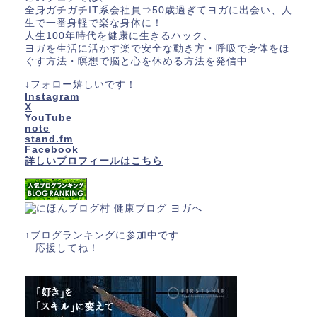
全身ガチガチIT系会社員⇒50歳過ぎてヨガに出会い、人
生で一番身軽で楽な身体に！
人生100年時代を健康に生きるハック、
ヨガを生活に活かす楽で安全な動き方・呼吸で身体をほ
ぐす方法・瞑想で脳と心を休める方法を発信中
↓フォロー嬉しいです！
Instagram
X
YouTube
note
stand.fm
Facebook
詳しいプロフィールはこちら
↑ブログランキングに参加中です
応援してね！