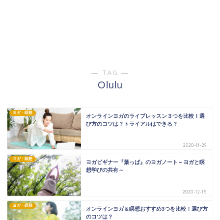
― TAG ―
Olulu
ヨガ・瞑想
オンラインヨガのライブレッスン３つを比較！選
び方のコツは？トライアルはできる？
2020-11-29
ヨガ・瞑想
ヨガビギナー『葉っぱ』のヨガノート～ヨガと瞑
想学びの共有～
2020-12-15
ヨガ・瞑想
オンラインヨガ＆瞑想おすすめ3つを比較！選び方
のコツは？