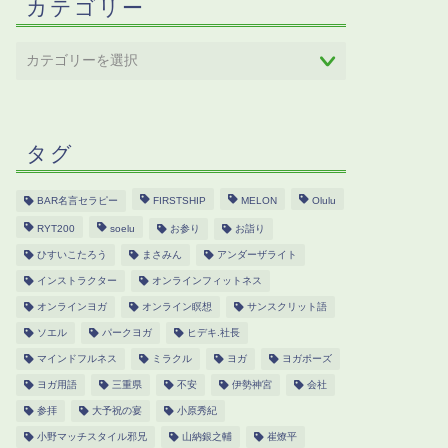
カテゴリー
タグ
BAR名言セラピー
FIRSTSHIP
MELON
Olulu
RYT200
soelu
お参り
お詣り
ひすいこたろう
まさみん
アンダーザライト
インストラクター
オンラインフィットネス
オンラインヨガ
オンライン瞑想
サンスクリット語
ソエル
パークヨガ
ヒデキ.社長
マインドフルネス
ミラクル
ヨガ
ヨガポーズ
ヨガ用語
三重県
不安
伊勢神宮
会社
参拝
大予祝の宴
小原秀紀
小野マッチスタイル邪兄
山納銀之輔
崔燎平