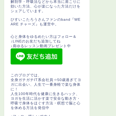
解剖学・呼吸法などから本当に肩こりに
効いた方法、心が楽になった方法だけを
シェアしています。
ひすいこたろうさんファンのband『WE
ARE チャーズ』も運営中。
心と身体をゆるめたい方はフォロー＆
↓LINEのお友だち追加してね
↓肩ゆるレッスン動画プレゼント中
このブログでは、
全身ガチガチIT系会社員⇒50歳過ぎてヨ
ガに出会い、人生で一番身軽で楽な身体
に！
人生100年時代を健康に生きるハック、
ヨガを生活に活かす楽で安全な動き方・
呼吸で身体をほぐす方法・瞑想で脳と心
を休める方法を発信中