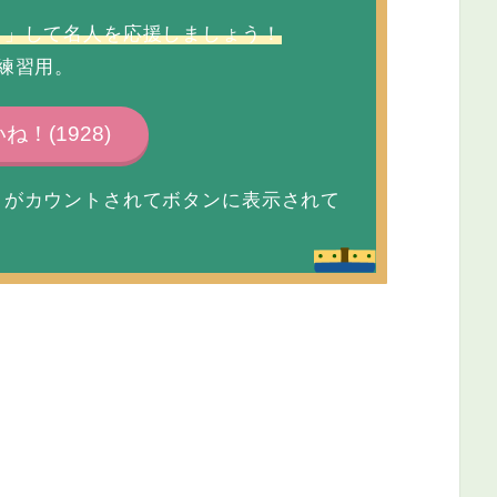
！」して名人を応援しましょう！
練習用。
いね！(
1928
)
」がカウントされてボタンに表示されて