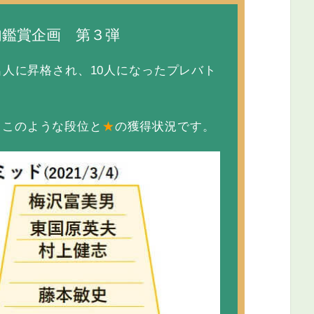
句鑑賞企画 第３弾
人に昇格され、10人になったプレバト
は、このような段位と
★
の獲得状況です。