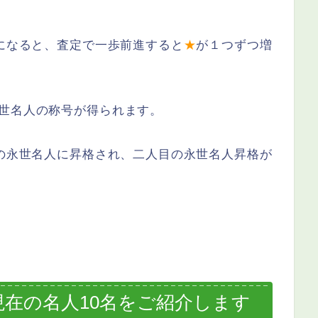
段になると、査定で一歩前進すると
★
が１つずつ増
世名人の称号が得られます。
初の永世名人に昇格され、二人目の永世名人昇格が
月現在の名人10名をご紹介します