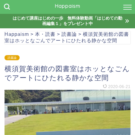
Happaism
はじめて講座はじめの一歩 無料体験動画「はじめての動
画編集１」をプレゼント中
Happaism
>
本・読書
>
読書論
>
横須賀美術館の図書
室はホッとなごんでアートにひたれる静かな空間
読書論
横須賀美術館の図書室はホッとなごん
でアートにひたれる静かな空間
2020-06-21