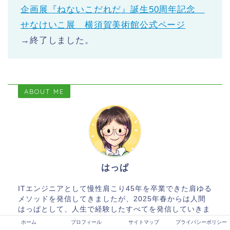
企画展『ねないこだれだ』誕生50周年記念
せなけいこ展 横須賀美術館公式ページ
→終了しました。
ABOUT ME
はっぱ
ITエンジニアとして慢性肩こり45年を卒業できた肩ゆる
メソッドを発信してきましたが、2025年春からは人間
はっぱとして、人生で経験したすべてを発信していきま
す。そしてあなたの「はじめてのはっぱちゃん」とし
ホーム
プロフィール
サイトマップ
プライバシーポリシー
て、最初の一歩を踏み出すお手伝いをしていきますね！