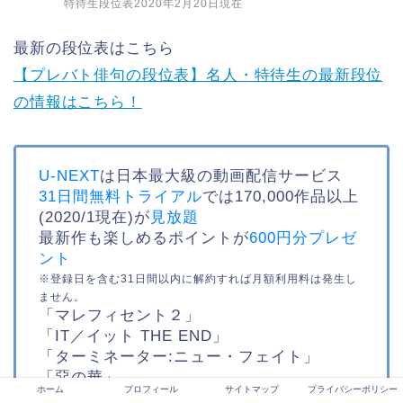
特待生段位表2020年2月20日現在
最新の段位表はこちら
【プレバト俳句の段位表】名人・特待生の最新段位
の情報はこちら！
U-NEXT
は日本最大級の動画配信サービス
31日間無料トライアル
では170,000作品以上
(2020/1現在)が
見放題
最新作も楽しめるポイントが
600円分プレゼ
ント
※登録日を含む31日間以内に解約すれば月額利用料は発生し
ません。
「マレフィセント２」
「IT／イット THE END」
「ターミネーター:ニュー・フェイト」
「惡の華」
ホーム
プロフィール
サイトマップ
プライバシーポリシー
「東京喰種 トーキョーグール【S】」