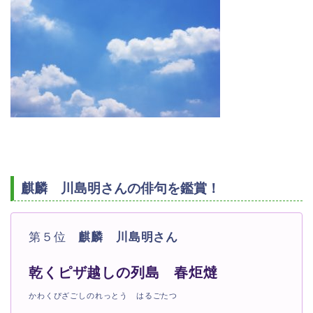
麒麟 川島明さんの俳句を鑑賞！
第５位
麒麟 川島明さん
乾くピザ越しの列島 春炬燵
かわくぴざごしのれっとう はるごたつ