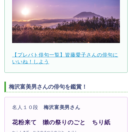
【プレバト俳句一覧】皆藤愛子さんの俳句に
いいね！しよう
梅沢富美男さんの俳句を鑑賞！
名人１０段
梅沢富美男さん
花粉来て 獺の祭りのごと ちり紙