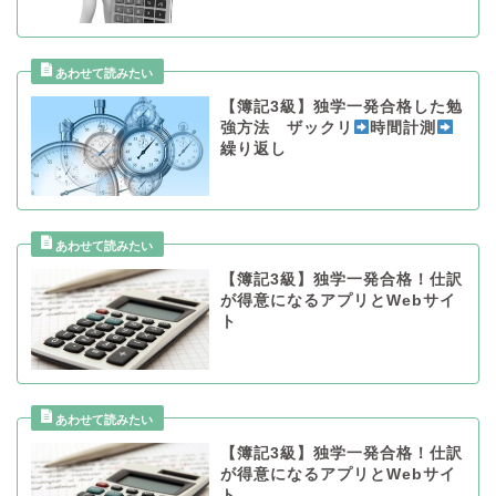
【簿記3級】独学一発合格した勉
強方法 ザックリ
時間計測
繰り返し
【簿記3級】独学一発合格！仕訳
が得意になるアプリとWebサイ
ト
【簿記3級】独学一発合格！仕訳
が得意になるアプリとWebサイ
ト