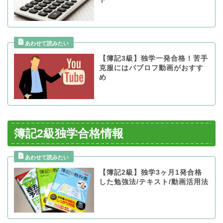
【簿記3級】独学一発合格！苦手
克服にはパブロフ動画がおすす
め
簿記2級独学合格情報
【簿記2級】独学3ヶ月1発合格
した勉強法/テキスト/動画活用法