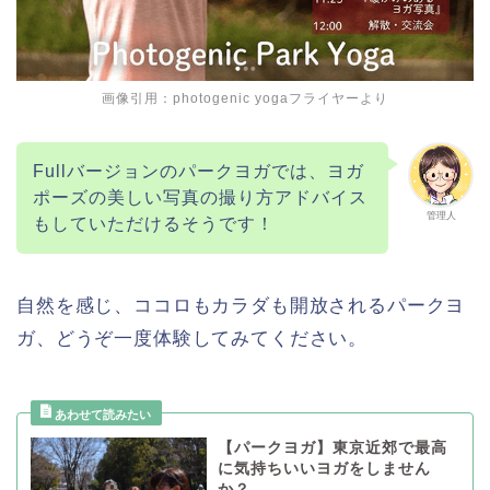
画像引用：photogenic yogaフライヤーより
Fullバージョンのパークヨガでは、ヨガ
ポーズの美しい写真の撮り方アドバイス
管理人
もしていただけるそうです！
自然を感じ、ココロもカラダも開放されるパークヨ
ガ、どうぞ一度体験してみてください。
【パークヨガ】東京近郊で最高
に気持ちいいヨガをしません
か？