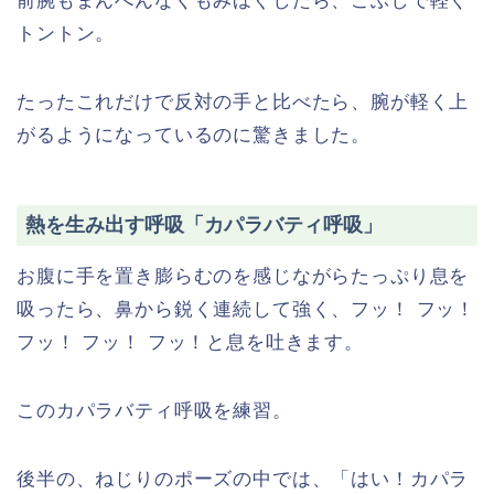
前腕もまんべんなくもみほぐしたら、こぶしで軽く
トントン。
たったこれだけで反対の手と比べたら、腕が軽く上
がるようになっているのに驚きました。
熱を生み出す呼吸「カパラバティ呼吸」
お腹に手を置き膨らむのを感じながらたっぷり息を
吸ったら、鼻から鋭く連続して強く、フッ！ フッ！
フッ！ フッ！ フッ！と息を吐きます。
このカパラバティ呼吸を練習。
後半の、ねじりのポーズの中では、「はい！カパラ