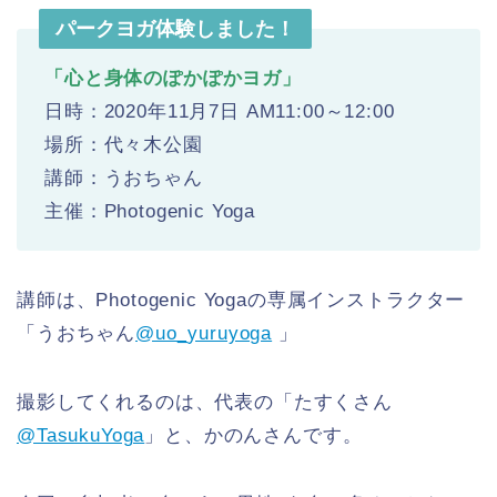
パークヨガ体験しました！
「心と身体のぽかぽかヨガ」
日時：2020年11月7日 AM11:00～12:00
場所：代々木公園
講師：うおちゃん
主催：Photogenic Yoga
講師は、Photogenic Yogaの専属インストラクター
「うおちゃん
@uo_yuruyoga
」
撮影してくれるのは、代表の「たすくさん
@TasukuYoga
」と、かのんさんです。