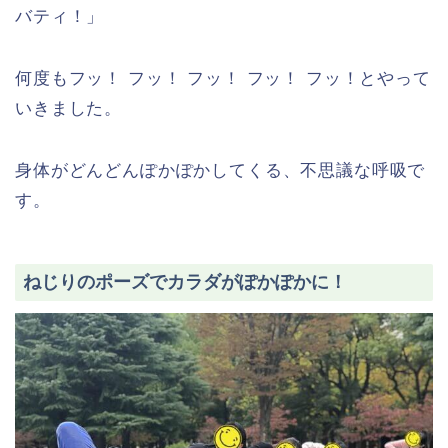
バティ！」
何度もフッ！ フッ！ フッ！ フッ！ フッ！とやって
いきました。
身体がどんどんぽかぽかしてくる、不思議な呼吸で
す。
ねじりのポーズでカラダがぽかぽかに！