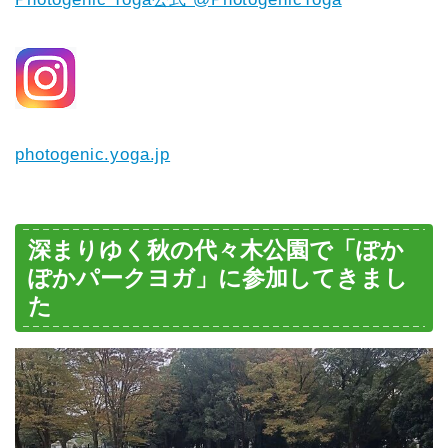
photogenic.yoga.jp
深まりゆく秋の代々木公園で「ぽか
ぽかパークヨガ」に参加してきまし
た