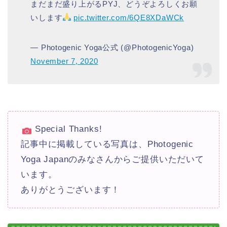
まだまだ盛り上がるPYJ、どうぞよろしくお願
いします
pic.twitter.com/6QE8XDaWCk
— Photogenic Yoga公式 (@PhotogenicYoga)
November 7, 2020
Special Thanks!
記事中に掲載している写真は、Photogenic
Yoga Japanのみなさんからご提供いただいて
います。
ありがとうございます！