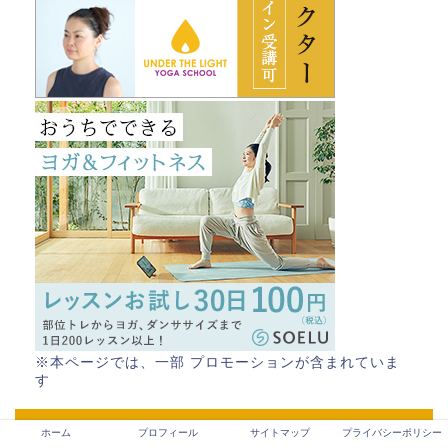
※本ページでは、一部 プロモーションが含まれていま
す
＼ Follow me ／
ホーム
プロフィール
サイトマップ
プライバシーポリシー