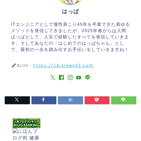
はっぱ
ITエンジニアとして慢性肩こり45年を卒業できた肩ゆる
メソッドを発信してきましたが、2025年春からは人間
はっぱとして、人生で経験したすべてを発信していきま
す。そしてあなたの「はじめてのはっぱちゃん」とし
て、最初の一歩を踏み出すお手伝いをしていきますね！
https://libgreen43.com
BLOG：