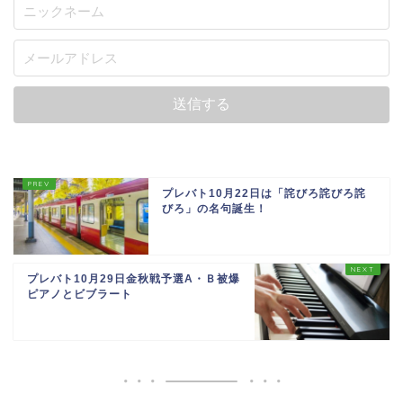
プレバト10月22日は「詫びろ詫びろ詫
びろ」の名句誕生！
プレバト10月29日金秋戦予選A・Ｂ被爆
ピアノとビブラート