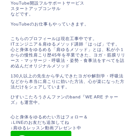
YouTube開設フルサポートサービス
スタートアップコンサル
などです。
YouTubeのお仕事もやっていきます。
こちらのプロフィールは現在工事中です。
ITエンジニア＆肩ゆるメソッド講師「はっぱ」です。
心と身体をゆるめる「肩ゆるメソッド」とは、私が小１
からの慢性肩こり歴45年を卒業できた、ヨガ・筋膜リリ
ース・マッサージ・呼吸法・姿勢・食事法をすべてを詰
め込んだオリジナルメソッド
130人以上の先生から学んできたヨガや解剖学・呼吸法
などから本当に肩こりに効いた方法、心が楽になった方
法だけをシェアしています。
ひすいこたろうさんファンのband『WE ARE チャー
ズ』も運営中。
心と身体をゆるめたい方はフォロー＆
↓LINEのお友だち追加してね
↓肩ゆるレッスン動画プレゼント中