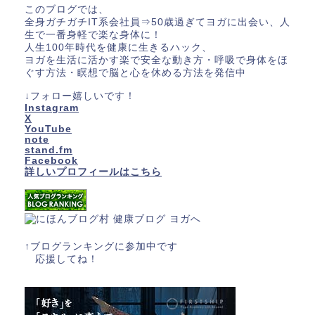
このブログでは、
全身ガチガチIT系会社員⇒50歳過ぎてヨガに出会い、人
生で一番身軽で楽な身体に！
人生100年時代を健康に生きるハック、
ヨガを生活に活かす楽で安全な動き方・呼吸で身体をほ
ぐす方法・瞑想で脳と心を休める方法を発信中
↓フォロー嬉しいです！
Instagram
X
YouTube
note
stand.fm
Facebook
詳しいプロフィールはこちら
↑ブログランキングに参加中です
応援してね！