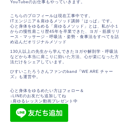
YouTubeのお仕事もやっていきます。
こちらのプロフィールは現在工事中です。
ITエンジニア＆肩ゆるメソッド講師「はっぱ」です。
心と身体をゆるめる「肩ゆるメソッド」とは、私が小１
からの慢性肩こり歴45年を卒業できた、ヨガ・筋膜リリ
ース・マッサージ・呼吸法・姿勢・食事法をすべてを詰
め込んだオリジナルメソッド
130人以上の先生から学んできたヨガや解剖学・呼吸法
などから本当に肩こりに効いた方法、心が楽になった方
法だけをシェアしています。
ひすいこたろうさんファンのband『WE ARE チャー
ズ』も運営中。
心と身体をゆるめたい方はフォロー＆
↓LINEのお友だち追加してね
↓肩ゆるレッスン動画プレゼント中