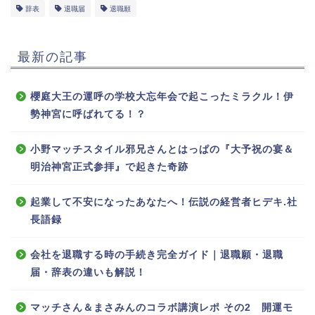
辞表
退職届
退職願
最新の記事
櫻庭大王の運呼の学校大忘年会で起こったミラクル！伊
勢神宮に呼ばれてる！？
小野マッチスタイル邪兄さんとはっぱの『大予祝の宴＆
明治神宮正式参拝』で起きた奇跡
起業して不安になったあなたへ！伝説の経営者ヒデキ.社
長語録
会社を退職する時の手続き完全ガイド｜退職願・退職
届・辞表の違いも解説！
マッチさん＆まさみんのコラボ講演レポ その2 開運モ