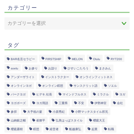
カテゴリー
タグ
BAR名言セラピー
FIRSTSHIP
MELON
Olulu
RYT200
soelu
お参り
お詣り
ひすいこたろう
まさみん
アンダーザライト
インストラクター
オンラインフィットネス
オンラインヨガ
オンライン瞑想
サンスクリット語
ソエル
パークヨガ
ヒデキ.社長
マインドフルネス
ミラクル
ヨガ
ヨガポーズ
ヨガ用語
三重県
不安
伊勢神宮
会社
参拝
大予祝の宴
小原秀紀
小野マッチスタイル邪兄
山納銀之輔
崔燎平
弘美はっぱスタイル
櫻庭大王
櫻庭露樹
瞑想
経営者
船越康弘
起業
転職