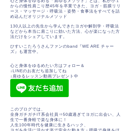
心と身体をゆるめる「肩ゆるメソッド」とは、私が小１
からの慢性肩こり歴45年を卒業できた、ヨガ・筋膜リリ
ース・マッサージ・呼吸法・姿勢・食事法をすべてを詰
め込んだオリジナルメソッド
130人以上の先生から学んできたヨガや解剖学・呼吸法
などから本当に肩こりに効いた方法、心が楽になった方
法だけをシェアしています。
ひすいこたろうさんファンのband『WE ARE チャー
ズ』も運営中。
心と身体をゆるめたい方はフォロー＆
↓LINEのお友だち追加してね
↓肩ゆるレッスン動画プレゼント中
このブログでは、
全身ガチガチIT系会社員⇒50歳過ぎてヨガに出会い、人
生で一番身軽で楽な身体に！
人生100年時代を健康に生きるハック、
ヨガを生活に活かす楽で安全な動き方・呼吸で身体をほ