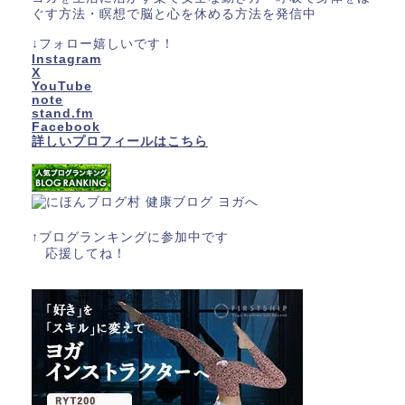
ぐす方法・瞑想で脳と心を休める方法を発信中
↓フォロー嬉しいです！
Instagram
X
YouTube
note
stand.fm
Facebook
詳しいプロフィールはこちら
↑ブログランキングに参加中です
応援してね！