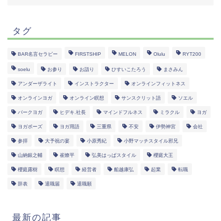
タグ
BAR名言セラピー
FIRSTSHIP
MELON
Olulu
RYT200
soelu
お参り
お詣り
ひすいこたろう
まさみん
アンダーザライト
インストラクター
オンラインフィットネス
オンラインヨガ
オンライン瞑想
サンスクリット語
ソエル
パークヨガ
ヒデキ.社長
マインドフルネス
ミラクル
ヨガ
ヨガポーズ
ヨガ用語
三重県
不安
伊勢神宮
会社
参拝
大予祝の宴
小原秀紀
小野マッチスタイル邪兄
山納銀之輔
崔燎平
弘美はっぱスタイル
櫻庭大王
櫻庭露樹
瞑想
経営者
船越康弘
起業
転職
辞表
退職届
退職願
最新の記事