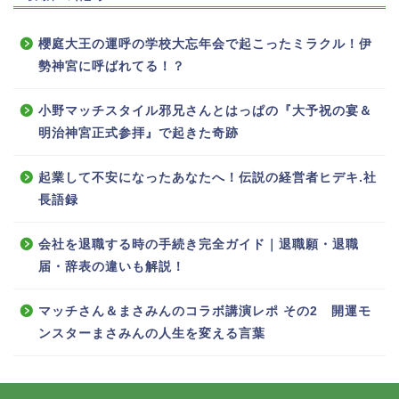
櫻庭大王の運呼の学校大忘年会で起こったミラクル！伊
勢神宮に呼ばれてる！？
小野マッチスタイル邪兄さんとはっぱの『大予祝の宴＆
明治神宮正式参拝』で起きた奇跡
起業して不安になったあなたへ！伝説の経営者ヒデキ.社
長語録
会社を退職する時の手続き完全ガイド｜退職願・退職
届・辞表の違いも解説！
マッチさん＆まさみんのコラボ講演レポ その2 開運モ
ンスターまさみんの人生を変える言葉