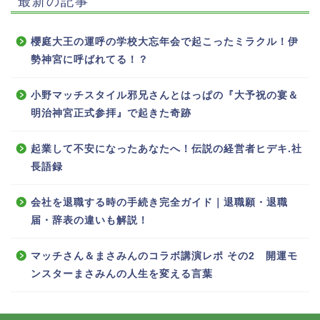
最新の記事
櫻庭大王の運呼の学校大忘年会で起こったミラクル！伊
勢神宮に呼ばれてる！？
小野マッチスタイル邪兄さんとはっぱの『大予祝の宴＆
明治神宮正式参拝』で起きた奇跡
起業して不安になったあなたへ！伝説の経営者ヒデキ.社
長語録
会社を退職する時の手続き完全ガイド｜退職願・退職
届・辞表の違いも解説！
マッチさん＆まさみんのコラボ講演レポ その2 開運モ
ンスターまさみんの人生を変える言葉