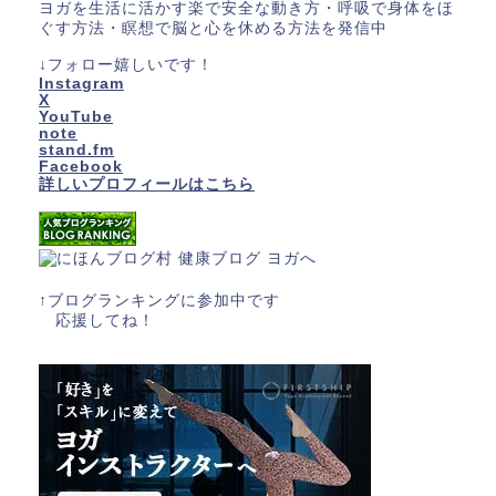
ヨガを生活に活かす楽で安全な動き方・呼吸で身体をほ
ぐす方法・瞑想で脳と心を休める方法を発信中
↓フォロー嬉しいです！
Instagram
X
YouTube
note
stand.fm
Facebook
詳しいプロフィールはこちら
↑ブログランキングに参加中です
応援してね！