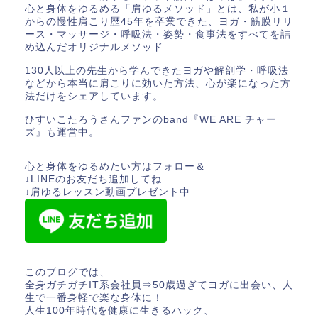
心と身体をゆるめる「肩ゆるメソッド」とは、私が小１
からの慢性肩こり歴45年を卒業できた、ヨガ・筋膜リリ
ース・マッサージ・呼吸法・姿勢・食事法をすべてを詰
め込んだオリジナルメソッド
130人以上の先生から学んできたヨガや解剖学・呼吸法
などから本当に肩こりに効いた方法、心が楽になった方
法だけをシェアしています。
ひすいこたろうさんファンのband『WE ARE チャー
ズ』も運営中。
心と身体をゆるめたい方はフォロー＆
↓LINEのお友だち追加してね
↓肩ゆるレッスン動画プレゼント中
このブログでは、
全身ガチガチIT系会社員⇒50歳過ぎてヨガに出会い、人
生で一番身軽で楽な身体に！
人生100年時代を健康に生きるハック、