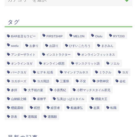
タグ
BAR名言セラピー
FIRSTSHIP
MELON
Olulu
RYT200
soelu
お参り
お詣り
ひすいこたろう
まさみん
アンダーザライト
インストラクター
オンラインフィットネス
オンラインヨガ
オンライン瞑想
サンスクリット語
ソエル
パークヨガ
ヒデキ.社長
マインドフルネス
ミラクル
ヨガ
ヨガポーズ
ヨガ用語
三重県
不安
伊勢神宮
会社
参拝
大予祝の宴
小原秀紀
小野マッチスタイル邪兄
山納銀之輔
崔燎平
弘美はっぱスタイル
櫻庭大王
櫻庭露樹
瞑想
経営者
船越康弘
起業
転職
辞表
退職届
退職願