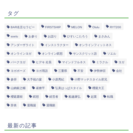
タグ
BAR名言セラピー
FIRSTSHIP
MELON
Olulu
RYT200
soelu
お参り
お詣り
ひすいこたろう
まさみん
アンダーザライト
インストラクター
オンラインフィットネス
オンラインヨガ
オンライン瞑想
サンスクリット語
ソエル
パークヨガ
ヒデキ.社長
マインドフルネス
ミラクル
ヨガ
ヨガポーズ
ヨガ用語
三重県
不安
伊勢神宮
会社
参拝
大予祝の宴
小原秀紀
小野マッチスタイル邪兄
山納銀之輔
崔燎平
弘美はっぱスタイル
櫻庭大王
櫻庭露樹
瞑想
経営者
船越康弘
起業
転職
辞表
退職届
退職願
最新の記事