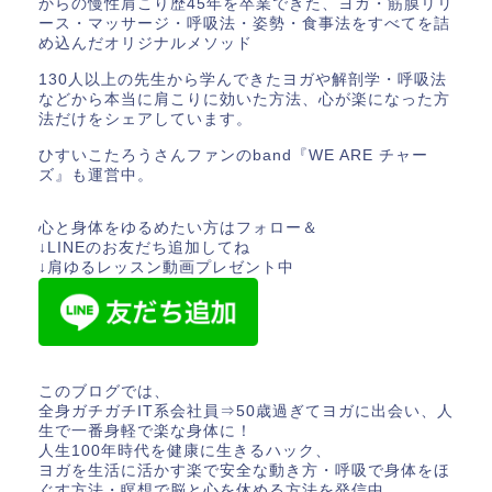
からの慢性肩こり歴45年を卒業できた、ヨガ・筋膜リリ
ース・マッサージ・呼吸法・姿勢・食事法をすべてを詰
め込んだオリジナルメソッド
130人以上の先生から学んできたヨガや解剖学・呼吸法
などから本当に肩こりに効いた方法、心が楽になった方
法だけをシェアしています。
ひすいこたろうさんファンのband『WE ARE チャー
ズ』も運営中。
心と身体をゆるめたい方はフォロー＆
↓LINEのお友だち追加してね
↓肩ゆるレッスン動画プレゼント中
このブログでは、
全身ガチガチIT系会社員⇒50歳過ぎてヨガに出会い、人
生で一番身軽で楽な身体に！
人生100年時代を健康に生きるハック、
ヨガを生活に活かす楽で安全な動き方・呼吸で身体をほ
ぐす方法・瞑想で脳と心を休める方法を発信中