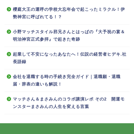
櫻庭大王の運呼の学校大忘年会で起こったミラクル！伊
勢神宮に呼ばれてる！？
小野マッチスタイル邪兄さんとはっぱの『大予祝の宴＆
明治神宮正式参拝』で起きた奇跡
起業して不安になったあなたへ！伝説の経営者ヒデキ.社
長語録
会社を退職する時の手続き完全ガイド｜退職願・退職
届・辞表の違いも解説！
マッチさん＆まさみんのコラボ講演レポ その2 開運モ
ンスターまさみんの人生を変える言葉