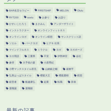
BAR名言セラピー
FIRSTSHIP
MELON
Olulu
RYT200
soelu
お参り
お詣り
ひすいこたろう
まさみん
アンダーザライト
インストラクター
オンラインフィットネス
オンラインヨガ
オンライン瞑想
サンスクリット語
ソエル
パークヨガ
ヒデキ.社長
マインドフルネス
ミラクル
ヨガ
ヨガポーズ
ヨガ用語
三重県
不安
伊勢神宮
会社
参拝
大予祝の宴
小原秀紀
小野マッチスタイル邪兄
山納銀之輔
崔燎平
弘美はっぱスタイル
櫻庭大王
櫻庭露樹
瞑想
経営者
船越康弘
起業
転職
辞表
退職届
退職願
最新の記事