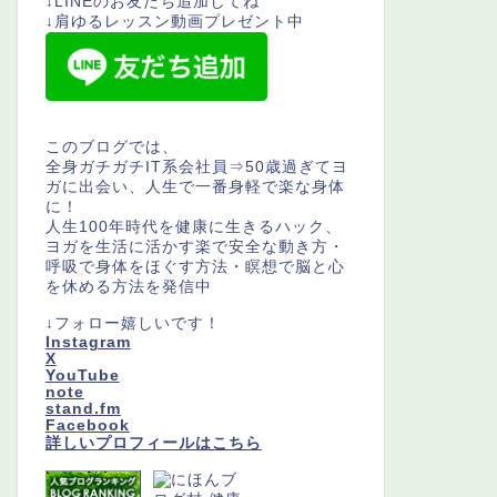
↓LINEのお友だち追加してね
↓肩ゆるレッスン動画プレゼント中
このブログでは、
全身ガチガチIT系会社員⇒50歳過ぎてヨ
ガに出会い、人生で一番身軽で楽な身体
に！
人生100年時代を健康に生きるハック、
ヨガを生活に活かす楽で安全な動き方・
呼吸で身体をほぐす方法・瞑想で脳と心
を休める方法を発信中
↓フォロー嬉しいです！
Instagram
X
YouTube
note
stand.fm
Facebook
詳しいプロフィールはこちら