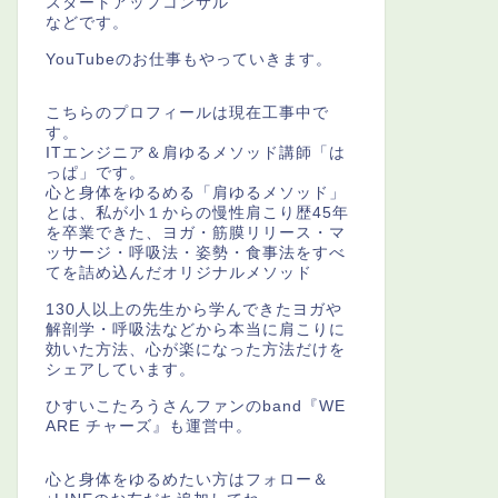
スタートアップコンサル
などです。
YouTubeのお仕事もやっていきます。
こちらのプロフィールは現在工事中で
す。
ITエンジニア＆肩ゆるメソッド講師「は
っぱ」です。
心と身体をゆるめる「肩ゆるメソッド」
とは、私が小１からの慢性肩こり歴45年
を卒業できた、ヨガ・筋膜リリース・マ
ッサージ・呼吸法・姿勢・食事法をすべ
てを詰め込んだオリジナルメソッド
130人以上の先生から学んできたヨガや
解剖学・呼吸法などから本当に肩こりに
効いた方法、心が楽になった方法だけを
シェアしています。
ひすいこたろうさんファンのband『WE
ARE チャーズ』も運営中。
心と身体をゆるめたい方はフォロー＆