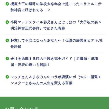
櫻庭大王の運呼の学校大忘年会で起こったミラクル！伊
勢神宮に呼ばれてる！？
小野マッチスタイル邪兄さんとはっぱの『大予祝の宴＆
明治神宮正式参拝』で起きた奇跡
起業して不安になったあなたへ！伝説の経営者ヒデキ.社
長語録
会社を退職する時の手続き完全ガイド｜退職願・退職
届・辞表の違いも解説！
マッチさん＆まさみんのコラボ講演レポ その2 開運モ
ンスターまさみんの人生を変える言葉
お問い合わせ等