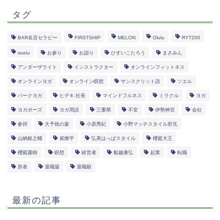
タグ
BAR名言セラピー
FIRSTSHIP
MELON
Olulu
RYT200
soelu
お参り
お詣り
ひすいこたろう
まさみん
アンダーザライト
インストラクター
オンラインフィットネス
オンラインヨガ
オンライン瞑想
サンスクリット語
ソエル
パークヨガ
ヒデキ.社長
マインドフルネス
ミラクル
ヨガ
ヨガポーズ
ヨガ用語
三重県
不安
伊勢神宮
会社
参拝
大予祝の宴
小原秀紀
小野マッチスタイル邪兄
山納銀之輔
崔燎平
弘美はっぱスタイル
櫻庭大王
櫻庭露樹
瞑想
経営者
船越康弘
起業
転職
辞表
退職届
退職願
最新の記事