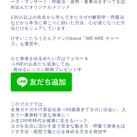
ース・マッサージ・呼吸法・姿勢・食事法をすべてを詰
め込んだオリジナルメソッド
130人以上の先生から学んできたヨガや解剖学・呼吸法
などから本当に肩こりに効いた方法、心が楽になった方
法だけをシェアしています。
ひすいこたろうさんファンのband『WE ARE チャー
ズ』も運営中。
心と身体をゆるめたい方はフォロー＆
↓LINEのお友だち追加してね
↓肩ゆるレッスン動画プレゼント中
このブログでは、
全身ガチガチIT系会社員⇒50歳過ぎてヨガに出会い、人
生で一番身軽で楽な身体に！
人生100年時代を健康に生きるハック、
ヨガを生活に活かす楽で安全な動き方・呼吸で身体をほ
ぐす方法・瞑想で脳と心を休める方法を発信中