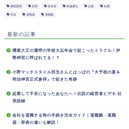
櫻庭露樹
瞑想
経営者
船越康弘
起業
転職
辞表
退職届
退職願
最新の記事
櫻庭大王の運呼の学校大忘年会で起こったミラクル！伊
勢神宮に呼ばれてる！？
小野マッチスタイル邪兄さんとはっぱの『大予祝の宴＆
明治神宮正式参拝』で起きた奇跡
起業して不安になったあなたへ！伝説の経営者ヒデキ.社
長語録
会社を退職する時の手続き完全ガイド｜退職願・退職
届・辞表の違いも解説！