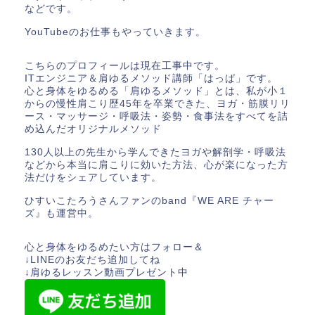
などです。
YouTubeのお仕事もやっていきます。
こちらのプロフィールは現在工事中です。
ITエンジニア＆肩ゆるメソッド講師「はっぱ」です。
心と身体をゆるめる「肩ゆるメソッド」とは、私が小１
からの慢性肩こり歴45年を卒業できた、ヨガ・筋膜リリ
ース・マッサージ・呼吸法・姿勢・食事法をすべてを詰
め込んだオリジナルメソッド
130人以上の先生から学んできたヨガや解剖学・呼吸法
などから本当に肩こりに効いた方法、心が楽になった方
法だけをシェアしています。
ひすいこたろうさんファンのband『WE ARE チャー
ズ』も運営中。
心と身体をゆるめたい方はフォロー＆
↓LINEのお友だち追加してね
↓肩ゆるレッスン動画プレゼント中