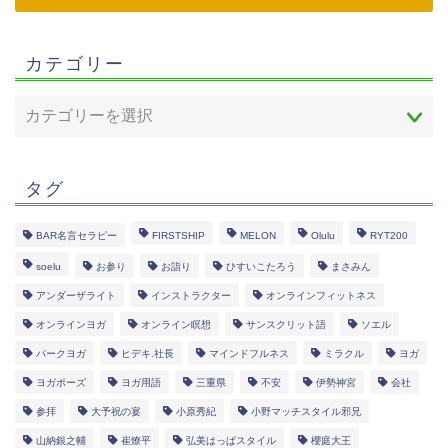
カテゴリー
タグ
BAR名言セラピー
FIRSTSHIP
MELON
Olulu
RYT200
soelu
お参り
お詣り
ひすいこたろう
まさみん
アンダーザライト
インストラクター
オンラインフィットネス
オンラインヨガ
オンライン瞑想
サンスクリット語
ソエル
パークヨガ
ヒデキ.社長
マインドフルネス
ミラクル
ヨガ
ヨガポーズ
ヨガ用語
三重県
不安
伊勢神宮
会社
参拝
大予祝の宴
小原秀紀
小野マッチスタイル邪兄
山納銀之輔
崔燎平
弘美はっぱスタイル
櫻庭大王