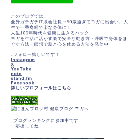
このブログでは、
全身ガチガチIT系会社員⇒50歳過ぎてヨガに出会い、人
生で一番身軽で楽な身体に！
人生100年時代を健康に生きるハック、
ヨガを生活に活かす楽で安全な動き方・呼吸で身体をほ
ぐす方法・瞑想で脳と心を休める方法を発信中
↓フォロー嬉しいです！
Instagram
X
YouTube
note
stand.fm
Facebook
詳しいプロフィールはこちら
↑ブログランキングに参加中です
応援してね！