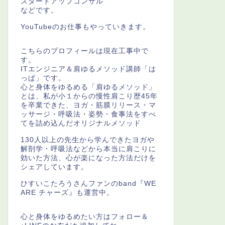
スタートアップコンサル
などです。
YouTubeのお仕事もやっていきます。
こちらのプロフィールは現在工事中で
す。
ITエンジニア＆肩ゆるメソッド講師「は
っぱ」です。
心と身体をゆるめる「肩ゆるメソッド」
とは、私が小１からの慢性肩こり歴45年
を卒業できた、ヨガ・筋膜リリース・マ
ッサージ・呼吸法・姿勢・食事法をすべ
てを詰め込んだオリジナルメソッド
130人以上の先生から学んできたヨガや
解剖学・呼吸法などから本当に肩こりに
効いた方法、心が楽になった方法だけを
シェアしています。
ひすいこたろうさんファンのband『WE
ARE チャーズ』も運営中。
心と身体をゆるめたい方はフォロー＆