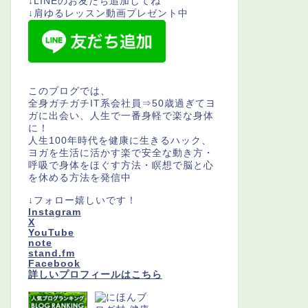
↓LINEのお友だち追加してね
↓肩ゆるレッスン動画プレゼント中
このブログでは、
全身ガチガチIT系会社員⇒50歳過ぎてヨ
ガに出会い、人生で一番身軽で楽な身体
に！
人生100年時代を健康に生きるハック、
ヨガを生活に活かす楽で安全な動き方・
呼吸で身体をほぐす方法・瞑想で脳と心
を休める方法を発信中
↓フォロー嬉しいです！
Instagram
X
YouTube
note
stand.fm
Facebook
詳しいプロフィールはこちら