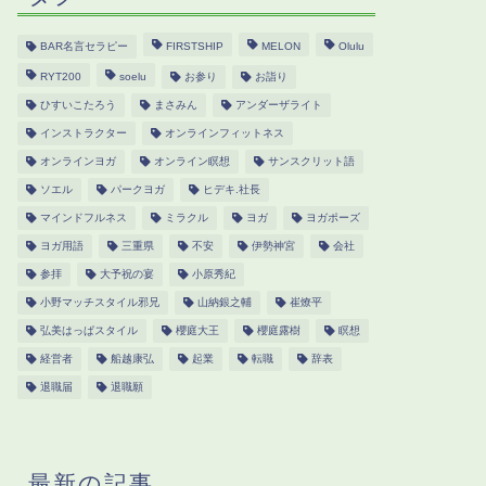
BAR名言セラピー
FIRSTSHIP
MELON
Olulu
RYT200
soelu
お参り
お詣り
ひすいこたろう
まさみん
アンダーザライト
インストラクター
オンラインフィットネス
オンラインヨガ
オンライン瞑想
サンスクリット語
ソエル
パークヨガ
ヒデキ.社長
マインドフルネス
ミラクル
ヨガ
ヨガポーズ
ヨガ用語
三重県
不安
伊勢神宮
会社
参拝
大予祝の宴
小原秀紀
小野マッチスタイル邪兄
山納銀之輔
崔燎平
弘美はっぱスタイル
櫻庭大王
櫻庭露樹
瞑想
経営者
船越康弘
起業
転職
辞表
退職届
退職願
最新の記事