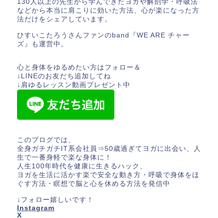
130人以上の先生から学んできたヨガや解剖学・呼吸法
などから本当に肩こりに効いた方法、心が楽になった方
法だけをシェアしています。
ひすいこたろうさんファンのband『WE ARE チャー
ズ』も運営中。
心と身体をゆるめたい方はフォロー＆
↓LINEのお友だち追加してね
↓肩ゆるレッスン動画プレゼント中
このブログでは、
全身ガチガチIT系会社員⇒50歳過ぎてヨガに出会い、人
生で一番身軽で楽な身体に！
人生100年時代を健康に生きるハック、
ヨガを生活に活かす楽で安全な動き方・呼吸で身体をほ
ぐす方法・瞑想で脳と心を休める方法を発信中
↓フォロー嬉しいです！
Instagram
X