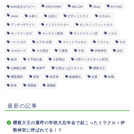
BAR名言セラピー
FIRSTSHIP
MELON
Olulu
RYT200
soelu
お参り
お詣り
ひすいこたろう
まさみん
アンダーザライト
インストラクター
オンラインフィットネス
オンラインヨガ
オンライン瞑想
サンスクリット語
ソエル
パークヨガ
ヒデキ.社長
マインドフルネス
ミラクル
ヨガ
ヨガポーズ
ヨガ用語
三重県
不安
伊勢神宮
会社
参拝
大予祝の宴
小原秀紀
小野マッチスタイル邪兄
山納銀之輔
崔燎平
弘美はっぱスタイル
櫻庭大王
櫻庭露樹
瞑想
経営者
船越康弘
起業
転職
辞表
退職届
退職願
最新の記事
櫻庭大王の運呼の学校大忘年会で起こったミラクル！伊
勢神宮に呼ばれてる！？