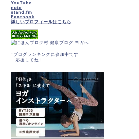
YouTube
note
stand.fm
Facebook
詳しいプロフィールはこちら
↑ブログランキングに参加中です
応援してね！