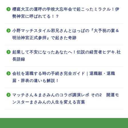
櫻庭大王の運呼の学校大忘年会で起こったミラクル！伊
勢神宮に呼ばれてる！？
小野マッチスタイル邪兄さんとはっぱの『大予祝の宴＆
明治神宮正式参拝』で起きた奇跡
起業して不安になったあなたへ！伝説の経営者ヒデキ.社
長語録
会社を退職する時の手続き完全ガイド｜退職願・退職
届・辞表の違いも解説！
マッチさん＆まさみんのコラボ講演レポ その2 開運モ
ンスターまさみんの人生を変える言葉