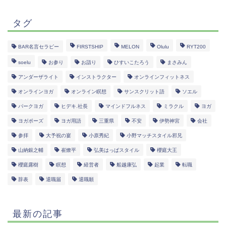
タグ
BAR名言セラピー
FIRSTSHIP
MELON
Olulu
RYT200
soelu
お参り
お詣り
ひすいこたろう
まさみん
アンダーザライト
インストラクター
オンラインフィットネス
オンラインヨガ
オンライン瞑想
サンスクリット語
ソエル
パークヨガ
ヒデキ.社長
マインドフルネス
ミラクル
ヨガ
ヨガポーズ
ヨガ用語
三重県
不安
伊勢神宮
会社
参拝
大予祝の宴
小原秀紀
小野マッチスタイル邪兄
山納銀之輔
崔燎平
弘美はっぱスタイル
櫻庭大王
櫻庭露樹
瞑想
経営者
船越康弘
起業
転職
辞表
退職届
退職願
最新の記事