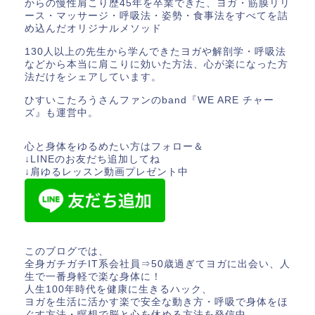
からの慢性肩こり歴45年を卒業できた、ヨガ・筋膜リリ
ース・マッサージ・呼吸法・姿勢・食事法をすべてを詰
め込んだオリジナルメソッド
130人以上の先生から学んできたヨガや解剖学・呼吸法
などから本当に肩こりに効いた方法、心が楽になった方
法だけをシェアしています。
ひすいこたろうさんファンのband『WE ARE チャー
ズ』も運営中。
心と身体をゆるめたい方はフォロー＆
↓LINEのお友だち追加してね
↓肩ゆるレッスン動画プレゼント中
このブログでは、
全身ガチガチIT系会社員⇒50歳過ぎてヨガに出会い、人
生で一番身軽で楽な身体に！
人生100年時代を健康に生きるハック、
ヨガを生活に活かす楽で安全な動き方・呼吸で身体をほ
ぐす方法・瞑想で脳と心を休める方法を発信中