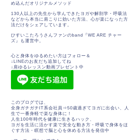
め込んだオリジナルメソッド
130人以上の先生から学んできたヨガや解剖学・呼吸法
などから本当に肩こりに効いた方法、心が楽になった方
法だけをシェアしています。
ひすいこたろうさんファンのband『WE ARE チャー
ズ』も運営中。
心と身体をゆるめたい方はフォロー＆
↓LINEのお友だち追加してね
↓肩ゆるレッスン動画プレゼント中
このブログでは、
全身ガチガチIT系会社員⇒50歳過ぎてヨガに出会い、人
生で一番身軽で楽な身体に！
人生100年時代を健康に生きるハック、
ヨガを生活に活かす楽で安全な動き方・呼吸で身体をほ
ぐす方法・瞑想で脳と心を休める方法を発信中