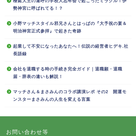
櫻庭大王の運呼の学校大忘年会で起こったミラクル！伊
勢神宮に呼ばれてる！？
小野マッチスタイル邪兄さんとはっぱの『大予祝の宴＆
明治神宮正式参拝』で起きた奇跡
起業して不安になったあなたへ！伝説の経営者ヒデキ.社
長語録
会社を退職する時の手続き完全ガイド｜退職願・退職
届・辞表の違いも解説！
マッチさん＆まさみんのコラボ講演レポ その2 開運モ
ンスターまさみんの人生を変える言葉
お問い合わせ等