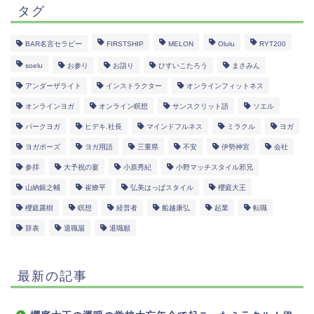
タグ
BAR名言セラピー
FIRSTSHIP
MELON
Olulu
RYT200
soelu
お参り
お詣り
ひすいこたろう
まさみん
アンダーザライト
インストラクター
オンラインフィットネス
オンラインヨガ
オンライン瞑想
サンスクリット語
ソエル
パークヨガ
ヒデキ.社長
マインドフルネス
ミラクル
ヨガ
ヨガポーズ
ヨガ用語
三重県
不安
伊勢神宮
会社
参拝
大予祝の宴
小原秀紀
小野マッチスタイル邪兄
山納銀之輔
崔燎平
弘美はっぱスタイル
櫻庭大王
櫻庭露樹
瞑想
経営者
船越康弘
起業
転職
辞表
退職届
退職願
最新の記事