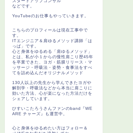
スタートアップコンサル
などです。
YouTubeのお仕事もやっていきます。
こちらのプロフィールは現在工事中で
す。
ITエンジニア＆肩ゆるメソッド講師「は
っぱ」です。
心と身体をゆるめる「肩ゆるメソッド」
とは、私が小１からの慢性肩こり歴45年
を卒業できた、ヨガ・筋膜リリース・マ
ッサージ・呼吸法・姿勢・食事法をすべ
てを詰め込んだオリジナルメソッド
130人以上の先生から学んできたヨガや
解剖学・呼吸法などから本当に肩こりに
効いた方法、心が楽になった方法だけを
シェアしています。
ひすいこたろうさんファンのband『WE
ARE チャーズ』も運営中。
心と身体をゆるめたい方はフォロー＆