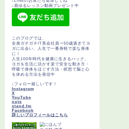
↓LINEのお友だち追加してね
↓肩ゆるレッスン動画プレゼント中
このブログでは、
全身ガチガチIT系会社員⇒50歳過ぎてヨ
ガに出会い、人生で一番身軽で楽な身体
に！
人生100年時代を健康に生きるハック、
ヨガを生活に活かす楽で安全な動き方・
呼吸で身体をほぐす方法・瞑想で脳と心
を休める方法を発信中
↓フォロー嬉しいです！
Instagram
X
YouTube
note
stand.fm
Facebook
詳しいプロフィールはこちら