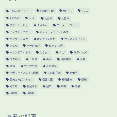
BAR名言セラピー
FIRSTSHIP
MELON
Olulu
RYT200
soelu
お参り
お詣り
ひすいこたろう
まさみん
アンダーザライト
インストラクター
オンラインフィットネス
オンラインヨガ
オンライン瞑想
サンスクリット語
ソエル
パークヨガ
ヒデキ.社長
マインドフルネス
ミラクル
ヨガ
ヨガポーズ
ヨガ用語
三重県
不安
伊勢神宮
会社
参拝
大予祝の宴
小原秀紀
小野マッチスタイル邪兄
山納銀之輔
崔燎平
弘美はっぱスタイル
櫻庭大王
櫻庭露樹
瞑想
経営者
船越康弘
起業
転職
辞表
退職届
退職願
最新の記事