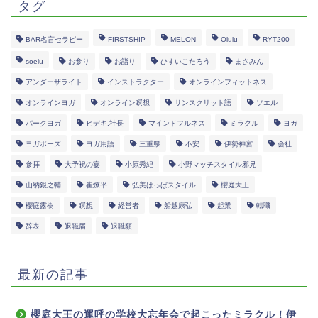
タグ
BAR名言セラピー
FIRSTSHIP
MELON
Olulu
RYT200
soelu
お参り
お詣り
ひすいこたろう
まさみん
アンダーザライト
インストラクター
オンラインフィットネス
オンラインヨガ
オンライン瞑想
サンスクリット語
ソエル
パークヨガ
ヒデキ.社長
マインドフルネス
ミラクル
ヨガ
ヨガポーズ
ヨガ用語
三重県
不安
伊勢神宮
会社
参拝
大予祝の宴
小原秀紀
小野マッチスタイル邪兄
山納銀之輔
崔燎平
弘美はっぱスタイル
櫻庭大王
櫻庭露樹
瞑想
経営者
船越康弘
起業
転職
辞表
退職届
退職願
最新の記事
櫻庭大王の運呼の学校大忘年会で起こったミラクル！伊