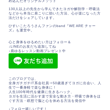
め込んだオリジナルメソッド
130人以上の先生から学んできたヨガや解剖学・呼吸法
などから本当に肩こりに効いた方法、心が楽になった方
法だけをシェアしています。
ひすいこたろうさんファンのband『WE ARE チャー
ズ』も運営中。
心と身体をゆるめたい方はフォロー＆
↓LINEのお友だち追加してね
↓肩ゆるレッスン動画プレゼント中
このブログでは、
全身ガチガチIT系会社員⇒50歳過ぎてヨガに出会い、人
生で一番身軽で楽な身体に！
人生100年時代を健康に生きるハック、
ヨガを生活に活かす楽で安全な動き方・呼吸で身体をほ
ぐす方法・瞑想で脳と心を休める方法を発信中
↓フォロー嬉しいです！