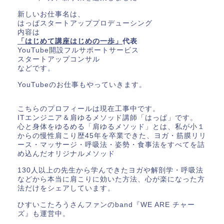
新しいお仕事名は、
はっぱスタートアッププロデューシング
内容は
「はじめて講座はじめの一歩」
代表
YouTube開設フルサポートサービス
スタートアップコンサル
などです。
YouTubeのお仕事もやっていきます。
こちらのプロフィールは現在工事中です。
ITエンジニア＆肩ゆるメソッド講師「はっぱ」です。
心と身体をゆるめる「肩ゆるメソッド」とは、私が小１
からの慢性肩こり歴45年を卒業できた、ヨガ・筋膜リリ
ース・マッサージ・呼吸法・姿勢・食事法をすべてを詰
め込んだオリジナルメソッド
130人以上の先生から学んできたヨガや解剖学・呼吸法
などから本当に肩こりに効いた方法、心が楽になった方
法だけをシェアしています。
ひすいこたろうさんファンのband『WE ARE チャー
ズ』も運営中。