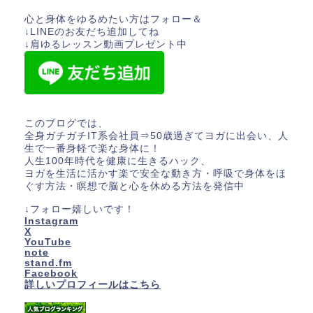
心と身体をゆるめたい方はフォロー＆
↓LINEのお友だち追加してね
↓肩ゆるレッスン動画プレゼント中
このブログでは、
全身ガチガチIT系会社員⇒50歳過ぎてヨガに出会い、人
生で一番身軽で楽な身体に！
人生100年時代を健康に生きるハック、
ヨガを生活に活かす楽で安全な動き方・呼吸で身体をほ
ぐす方法・瞑想で脳と心を休める方法を発信中
↓フォロー嬉しいです！
Instagram
X
YouTube
note
stand.fm
Facebook
詳しいプロフィールはこちら