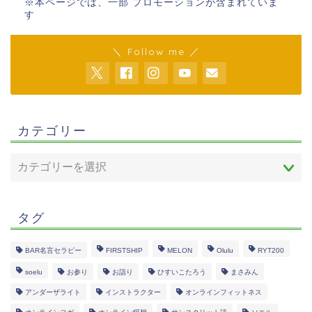
※本ページでは、一部 プロモーションが含まれていま
す
＼ Follow me ／
カテゴリー
タグ
BAR名言セラピー
FIRSTSHIP
MELON
Olulu
RYT200
soelu
お参り
お詣り
ひすいこたろう
まさみん
アンダーザライト
インストラクター
オンラインフィットネス