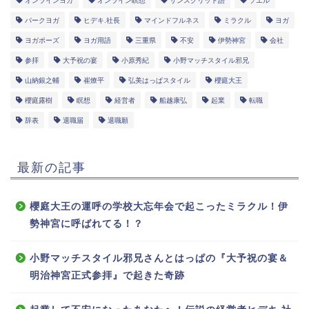
オンラインヨガ
オンライン瞑想
サンスクリット語
ソエル
パークヨガ
ヒデキ.社長
マインドフルネス
ミラクル
ヨガ
ヨガポーズ
ヨガ用語
三重県
不安
伊勢神宮
会社
参拝
大予祝の宴
小原秀紀
小野マッチスタイル邪兄
山納銀之輔
崔燎平
弘美はっぱスタイル
櫻庭大王
櫻庭露樹
瞑想
経営者
船越康弘
起業
転職
辞表
退職届
退職願
最新の記事
櫻庭大王の運呼の学校大忘年会で起こったミラクル！伊
勢神宮に呼ばれてる！？
小野マッチスタイル邪兄さんとはっぱの『大予祝の宴＆
明治神宮正式参拝』で起きた奇跡