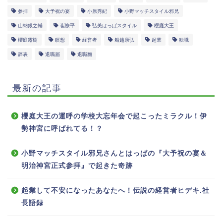
参拝
大予祝の宴
小原秀紀
小野マッチスタイル邪兄
山納銀之輔
崔燎平
弘美はっぱスタイル
櫻庭大王
櫻庭露樹
瞑想
経営者
船越康弘
起業
転職
辞表
退職届
退職願
最新の記事
櫻庭大王の運呼の学校大忘年会で起こったミラクル！伊
勢神宮に呼ばれてる！？
小野マッチスタイル邪兄さんとはっぱの『大予祝の宴＆
明治神宮正式参拝』で起きた奇跡
起業して不安になったあなたへ！伝説の経営者ヒデキ.社
長語録