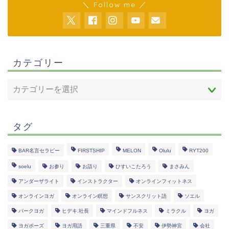
＼ Follow me ／
カテゴリー
タグ
BAR名言セラピー
FIRSTSHIP
MELON
Olulu
RYT200
soelu
お参り
お詣り
ひすいこたろう
まさみん
アンダーザライト
インストラクター
オンラインフィットネス
オンラインヨガ
オンライン瞑想
サンスクリット語
ソエル
パークヨガ
ヒデキ.社長
マインドフルネス
ミラクル
ヨガ
ヨガポーズ
ヨガ用語
三重県
不安
伊勢神宮
会社