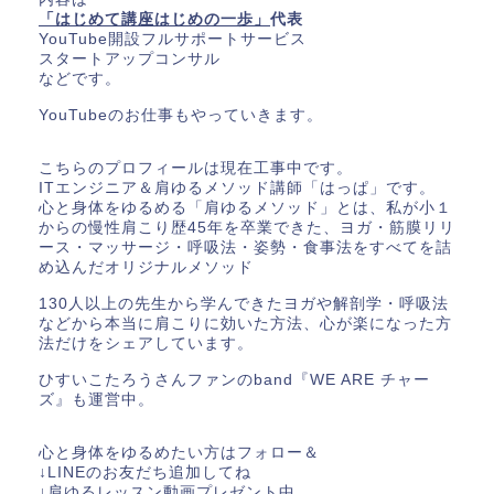
「はじめて講座はじめの一歩」
代表
YouTube開設フルサポートサービス
スタートアップコンサル
などです。
YouTubeのお仕事もやっていきます。
こちらのプロフィールは現在工事中です。
ITエンジニア＆肩ゆるメソッド講師「はっぱ」です。
心と身体をゆるめる「肩ゆるメソッド」とは、私が小１
からの慢性肩こり歴45年を卒業できた、ヨガ・筋膜リリ
ース・マッサージ・呼吸法・姿勢・食事法をすべてを詰
め込んだオリジナルメソッド
130人以上の先生から学んできたヨガや解剖学・呼吸法
などから本当に肩こりに効いた方法、心が楽になった方
法だけをシェアしています。
ひすいこたろうさんファンのband『WE ARE チャー
ズ』も運営中。
心と身体をゆるめたい方はフォロー＆
↓LINEのお友だち追加してね
↓肩ゆるレッスン動画プレゼント中