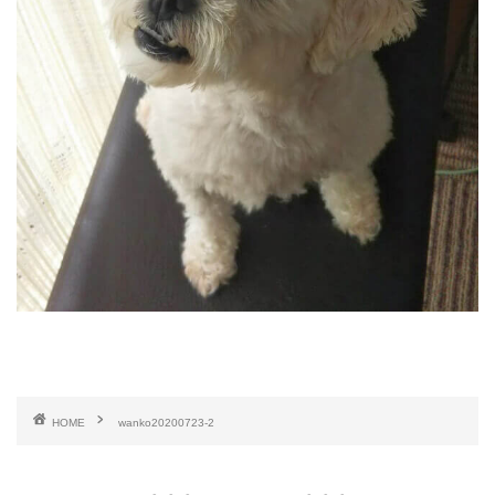
HOME
wanko20200723-2