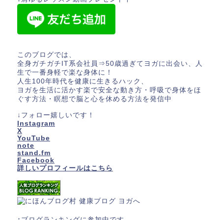
このブログでは、
全身ガチガチIT系会社員⇒50歳過ぎてヨガに出会い、人
生で一番身軽で楽な身体に！
人生100年時代を健康に生きるハック、
ヨガを生活に活かす楽で安全な動き方・呼吸で身体をほ
ぐす方法・瞑想で脳と心を休める方法を発信中
↓フォロー嬉しいです！
Instagram
X
YouTube
note
stand.fm
Facebook
詳しいプロフィールはこちら
↑ブログランキングに参加中です