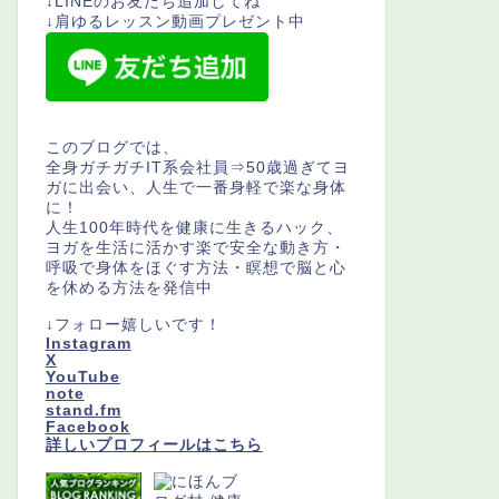
↓LINEのお友だち追加してね
↓肩ゆるレッスン動画プレゼント中
このブログでは、
全身ガチガチIT系会社員⇒50歳過ぎてヨ
ガに出会い、人生で一番身軽で楽な身体
に！
人生100年時代を健康に生きるハック、
ヨガを生活に活かす楽で安全な動き方・
呼吸で身体をほぐす方法・瞑想で脳と心
を休める方法を発信中
↓フォロー嬉しいです！
Instagram
X
YouTube
note
stand.fm
Facebook
詳しいプロフィールはこちら