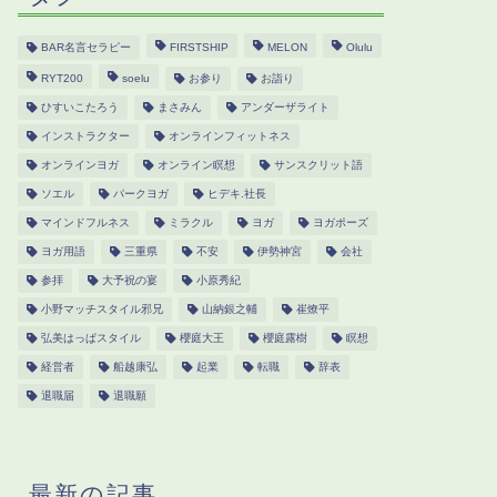
BAR名言セラピー
FIRSTSHIP
MELON
Olulu
RYT200
soelu
お参り
お詣り
ひすいこたろう
まさみん
アンダーザライト
インストラクター
オンラインフィットネス
オンラインヨガ
オンライン瞑想
サンスクリット語
ソエル
パークヨガ
ヒデキ.社長
マインドフルネス
ミラクル
ヨガ
ヨガポーズ
ヨガ用語
三重県
不安
伊勢神宮
会社
参拝
大予祝の宴
小原秀紀
小野マッチスタイル邪兄
山納銀之輔
崔燎平
弘美はっぱスタイル
櫻庭大王
櫻庭露樹
瞑想
経営者
船越康弘
起業
転職
辞表
退職届
退職願
最新の記事