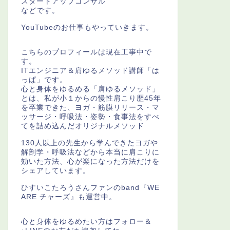
スタートアップコンサル
などです。
YouTubeのお仕事もやっていきます。
こちらのプロフィールは現在工事中で
す。
ITエンジニア＆肩ゆるメソッド講師「は
っぱ」です。
心と身体をゆるめる「肩ゆるメソッド」
とは、私が小１からの慢性肩こり歴45年
を卒業できた、ヨガ・筋膜リリース・マ
ッサージ・呼吸法・姿勢・食事法をすべ
てを詰め込んだオリジナルメソッド
130人以上の先生から学んできたヨガや
解剖学・呼吸法などから本当に肩こりに
効いた方法、心が楽になった方法だけを
シェアしています。
ひすいこたろうさんファンのband『WE
ARE チャーズ』も運営中。
心と身体をゆるめたい方はフォロー＆