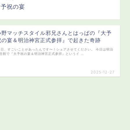
大予祝の宴
小野マッチスタイル邪兄さんとはっぱの『大予
祝の宴＆明治神宮正式参拝』で起きた奇跡
日、すごいことがあったんです〜！シェアさせてください。 今日は明治
念館で『大予祝の宴＆明治神宮正式参拝』というイ …
2025-12-27