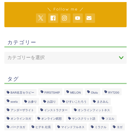
＼ Follow me ／
カテゴリー
タグ
BAR名言セラピー
FIRSTSHIP
MELON
Olulu
RYT200
soelu
お参り
お詣り
ひすいこたろう
まさみん
アンダーザライト
インストラクター
オンラインフィットネス
オンラインヨガ
オンライン瞑想
サンスクリット語
ソエル
パークヨガ
ヒデキ.社長
マインドフルネス
ミラクル
ヨガ