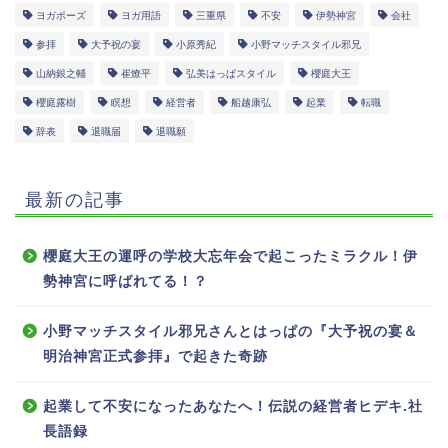
ヨガポーズ
ヨガ用語
三重県
不安
伊勢神宮
会社
参拝
大予祝の宴
小原秀紀
小野マッチスタイル邪兄
山納銀之輔
崔燎平
弘美はっぱスタイル
櫻庭大王
櫻庭露樹
瞑想
経営者
船越康弘
起業
転職
辞表
退職届
退職願
最新の記事
櫻庭大王の運呼の学校大忘年会で起こったミラクル！伊
勢神宮に呼ばれてる！？
小野マッチスタイル邪兄さんとはっぱの『大予祝の宴＆
明治神宮正式参拝』で起きた奇跡
起業して不安になったあなたへ！伝説の経営者ヒデキ.社
長語録