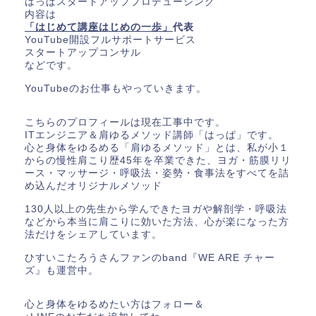
はっぱスタートアッププロデューシング
内容は
「はじめて講座はじめの一歩」
代表
YouTube開設フルサポートサービス
スタートアップコンサル
などです。
YouTubeのお仕事もやっていきます。
こちらのプロフィールは現在工事中です。
ITエンジニア＆肩ゆるメソッド講師「はっぱ」です。
心と身体をゆるめる「肩ゆるメソッド」とは、私が小１
からの慢性肩こり歴45年を卒業できた、ヨガ・筋膜リリ
ース・マッサージ・呼吸法・姿勢・食事法をすべてを詰
め込んだオリジナルメソッド
130人以上の先生から学んできたヨガや解剖学・呼吸法
などから本当に肩こりに効いた方法、心が楽になった方
法だけをシェアしています。
ひすいこたろうさんファンのband『WE ARE チャー
ズ』も運営中。
心と身体をゆるめたい方はフォロー＆