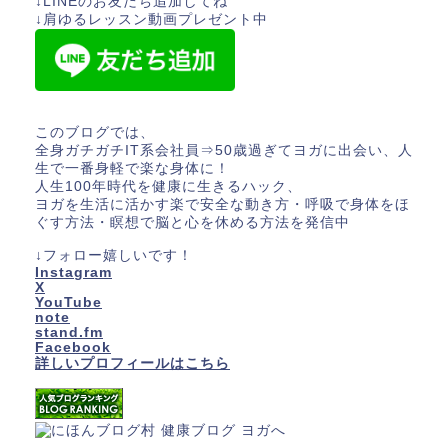
↓LINEのお友だち追加してね
↓肩ゆるレッスン動画プレゼント中
このブログでは、
全身ガチガチIT系会社員⇒50歳過ぎてヨガに出会い、人
生で一番身軽で楽な身体に！
人生100年時代を健康に生きるハック、
ヨガを生活に活かす楽で安全な動き方・呼吸で身体をほ
ぐす方法・瞑想で脳と心を休める方法を発信中
↓フォロー嬉しいです！
Instagram
X
YouTube
note
stand.fm
Facebook
詳しいプロフィールはこちら