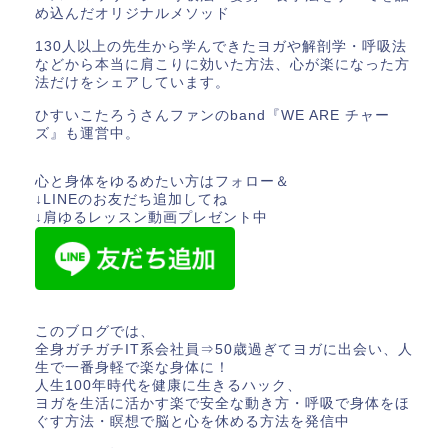
め込んだオリジナルメソッド
130人以上の先生から学んできたヨガや解剖学・呼吸法
などから本当に肩こりに効いた方法、心が楽になった方
法だけをシェアしています。
ひすいこたろうさんファンのband『WE ARE チャー
ズ』も運営中。
心と身体をゆるめたい方はフォロー＆
↓LINEのお友だち追加してね
↓肩ゆるレッスン動画プレゼント中
このブログでは、
全身ガチガチIT系会社員⇒50歳過ぎてヨガに出会い、人
生で一番身軽で楽な身体に！
人生100年時代を健康に生きるハック、
ヨガを生活に活かす楽で安全な動き方・呼吸で身体をほ
ぐす方法・瞑想で脳と心を休める方法を発信中