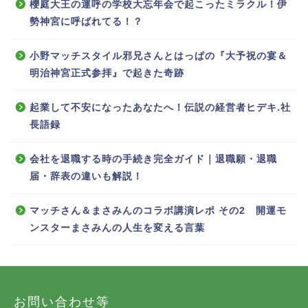
櫻庭大王の運呼の学校大忘年会で起こったミラクル！伊
勢神宮に呼ばれてる！？
小野マッチスタイル邪兄さんとはっぱの『大予祝の宴＆
明治神宮正式参拝』で起きた奇跡
起業して不安になったあなたへ！伝説の経営者ヒデキ.社
長語録
会社を退職する時の手続き完全ガイド｜退職願・退職
届・辞表の違いも解説！
マッチさん＆まさみんのコラボ講演レポ その2 開運モ
ンスターまさみんの人生を変える言葉
お問い合わせ等