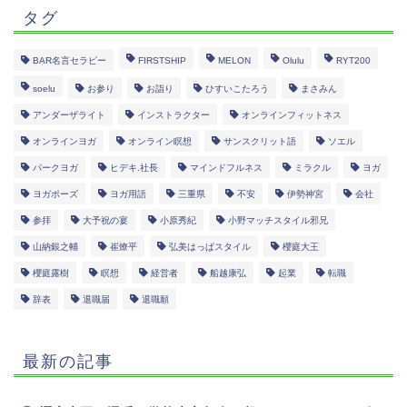
タグ
BAR名言セラピー
FIRSTSHIP
MELON
Olulu
RYT200
soelu
お参り
お詣り
ひすいこたろう
まさみん
アンダーザライト
インストラクター
オンラインフィットネス
オンラインヨガ
オンライン瞑想
サンスクリット語
ソエル
パークヨガ
ヒデキ.社長
マインドフルネス
ミラクル
ヨガ
ヨガポーズ
ヨガ用語
三重県
不安
伊勢神宮
会社
参拝
大予祝の宴
小原秀紀
小野マッチスタイル邪兄
山納銀之輔
崔燎平
弘美はっぱスタイル
櫻庭大王
櫻庭露樹
瞑想
経営者
船越康弘
起業
転職
辞表
退職届
退職願
最新の記事