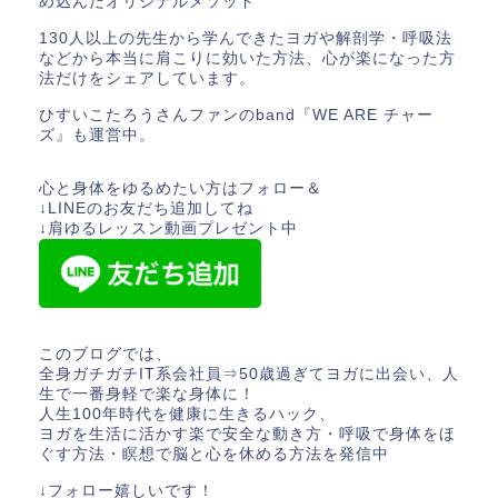
め込んだオリジナルメソッド
130人以上の先生から学んできたヨガや解剖学・呼吸法
などから本当に肩こりに効いた方法、心が楽になった方
法だけをシェアしています。
ひすいこたろうさんファンのband『WE ARE チャー
ズ』も運営中。
心と身体をゆるめたい方はフォロー＆
↓LINEのお友だち追加してね
↓肩ゆるレッスン動画プレゼント中
このブログでは、
全身ガチガチIT系会社員⇒50歳過ぎてヨガに出会い、人
生で一番身軽で楽な身体に！
人生100年時代を健康に生きるハック、
ヨガを生活に活かす楽で安全な動き方・呼吸で身体をほ
ぐす方法・瞑想で脳と心を休める方法を発信中
↓フォロー嬉しいです！