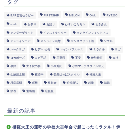
タグ
BAR名言セラピー
FIRSTSHIP
MELON
Olulu
RYT200
soelu
お参り
お詣り
ひすいこたろう
まさみん
アンダーザライト
インストラクター
オンラインフィットネス
オンラインヨガ
オンライン瞑想
サンスクリット語
ソエル
パークヨガ
ヒデキ.社長
マインドフルネス
ミラクル
ヨガ
ヨガポーズ
ヨガ用語
三重県
不安
伊勢神宮
会社
参拝
大予祝の宴
小原秀紀
小野マッチスタイル邪兄
山納銀之輔
崔燎平
弘美はっぱスタイル
櫻庭大王
櫻庭露樹
瞑想
経営者
船越康弘
起業
転職
辞表
退職届
退職願
最新の記事
櫻庭大王の運呼の学校大忘年会で起こったミラクル！伊