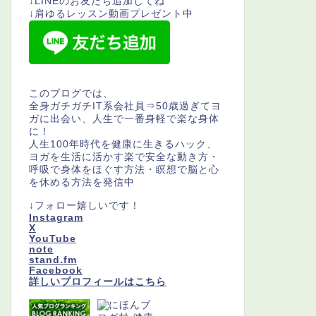
↓LINEのお友だち追加してね
↓肩ゆるレッスン動画プレゼント中
このブログでは、
全身ガチガチIT系会社員⇒50歳過ぎてヨ
ガに出会い、人生で一番身軽で楽な身体
に！
人生100年時代を健康に生きるハック、
ヨガを生活に活かす楽で安全な動き方・
呼吸で身体をほぐす方法・瞑想で脳と心
を休める方法を発信中
↓フォロー嬉しいです！
Instagram
X
YouTube
note
stand.fm
Facebook
詳しいプロフィールはこちら