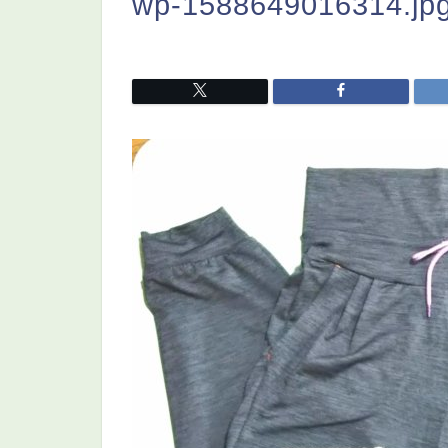
wp-1588649016314.jp