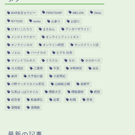
BAR名言セラピー
FIRSTSHIP
MELON
Olulu
RYT200
soelu
お参り
お詣り
ひすいこたろう
まさみん
アンダーザライト
インストラクター
オンラインフィットネス
オンラインヨガ
オンライン瞑想
サンスクリット語
ソエル
パークヨガ
ヒデキ.社長
マインドフルネス
ミラクル
ヨガ
ヨガポーズ
ヨガ用語
三重県
不安
伊勢神宮
会社
参拝
大予祝の宴
小原秀紀
小野マッチスタイル邪兄
山納銀之輔
崔燎平
弘美はっぱスタイル
櫻庭大王
櫻庭露樹
瞑想
経営者
船越康弘
起業
転職
辞表
退職届
退職願
最新の記事