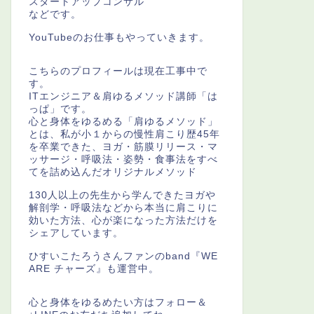
スタートアップコンサル
などです。
YouTubeのお仕事もやっていきます。
こちらのプロフィールは現在工事中で
す。
ITエンジニア＆肩ゆるメソッド講師「は
っぱ」です。
心と身体をゆるめる「肩ゆるメソッド」
とは、私が小１からの慢性肩こり歴45年
を卒業できた、ヨガ・筋膜リリース・マ
ッサージ・呼吸法・姿勢・食事法をすべ
てを詰め込んだオリジナルメソッド
130人以上の先生から学んできたヨガや
解剖学・呼吸法などから本当に肩こりに
効いた方法、心が楽になった方法だけを
シェアしています。
ひすいこたろうさんファンのband『WE
ARE チャーズ』も運営中。
心と身体をゆるめたい方はフォロー＆