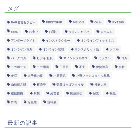
タグ
BAR名言セラピー
FIRSTSHIP
MELON
Olulu
RYT200
soelu
お参り
お詣り
ひすいこたろう
まさみん
アンダーザライト
インストラクター
オンラインフィットネス
オンラインヨガ
オンライン瞑想
サンスクリット語
ソエル
パークヨガ
ヒデキ.社長
マインドフルネス
ミラクル
ヨガ
ヨガポーズ
ヨガ用語
三重県
不安
伊勢神宮
会社
参拝
大予祝の宴
小原秀紀
小野マッチスタイル邪兄
山納銀之輔
崔燎平
弘美はっぱスタイル
櫻庭大王
櫻庭露樹
瞑想
経営者
船越康弘
起業
転職
辞表
退職届
退職願
最新の記事