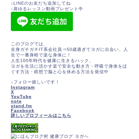
↓LINEのお友だち追加してね
↓肩ゆるレッスン動画プレゼント中
このブログでは、
全身ガチガチIT系会社員⇒50歳過ぎてヨガに出会い、人
生で一番身軽で楽な身体に！
人生100年時代を健康に生きるハック、
ヨガを生活に活かす楽で安全な動き方・呼吸で身体をほ
ぐす方法・瞑想で脳と心を休める方法を発信中
↓フォロー嬉しいです！
Instagram
X
YouTube
note
stand.fm
Facebook
詳しいプロフィールはこちら