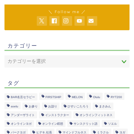
＼ Follow me ／
カテゴリー
タグ
BAR名言セラピー
FIRSTSHIP
MELON
Olulu
RYT200
soelu
お参り
お詣り
ひすいこたろう
まさみん
アンダーザライト
インストラクター
オンラインフィットネス
オンラインヨガ
オンライン瞑想
サンスクリット語
ソエル
パークヨガ
ヒデキ.社長
マインドフルネス
ミラクル
ヨガ