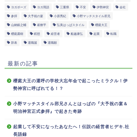
ヨガポーズ
ヨガ用語
三重県
不安
伊勢神宮
会社
参拝
大予祝の宴
小原秀紀
小野マッチスタイル邪兄
山納銀之輔
崔燎平
弘美はっぱスタイル
櫻庭大王
櫻庭露樹
瞑想
経営者
船越康弘
起業
転職
辞表
退職届
退職願
最新の記事
櫻庭大王の運呼の学校大忘年会で起こったミラクル！伊
勢神宮に呼ばれてる！？
小野マッチスタイル邪兄さんとはっぱの『大予祝の宴＆
明治神宮正式参拝』で起きた奇跡
起業して不安になったあなたへ！伝説の経営者ヒデキ.社
長語録