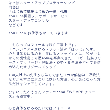
はっぱスタートアッププロデューシング
内容は
「はじめて講座はじめの一歩」
代表
YouTube開設フルサポートサービス
スタートアップコンサル
などです。
YouTubeのお仕事もやっていきます。
こちらのプロフィールは現在工事中です。
ITエンジニア＆肩ゆるメソッド講師「はっぱ」です。
心と身体をゆるめる「肩ゆるメソッド」とは、私が小１
からの慢性肩こり歴45年を卒業できた、ヨガ・筋膜リリ
ース・マッサージ・呼吸法・姿勢・食事法をすべてを詰
め込んだオリジナルメソッド
130人以上の先生から学んできたヨガや解剖学・呼吸法
などから本当に肩こりに効いた方法、心が楽になった方
法だけをシェアしています。
ひすいこたろうさんファンのband『WE ARE チャー
ズ』も運営中。
心と身体をゆるめたい方はフォロー＆