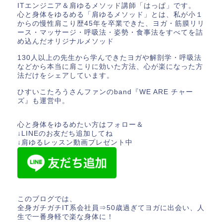
ITエンジニア＆肩ゆるメソッド講師「はっぱ」です。
心と身体をゆるめる「肩ゆるメソッド」とは、私が小１
からの慢性肩こり歴45年を卒業できた、ヨガ・筋膜リリ
ース・マッサージ・呼吸法・姿勢・食事法をすべてを詰
め込んだオリジナルメソッド
130人以上の先生から学んできたヨガや解剖学・呼吸法
などから本当に肩こりに効いた方法、心が楽になった方
法だけをシェアしています。
ひすいこたろうさんファンのband『WE ARE チャー
ズ』も運営中。
心と身体をゆるめたい方はフォロー＆
↓LINEのお友だち追加してね
↓肩ゆるレッスン動画プレゼント中
このブログでは、
全身ガチガチIT系会社員⇒50歳過ぎてヨガに出会い、人
生で一番身軽で楽な身体に！