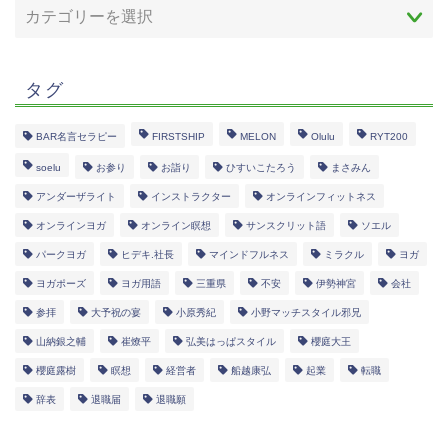
タグ
BAR名言セラピー
FIRSTSHIP
MELON
Olulu
RYT200
soelu
お参り
お詣り
ひすいこたろう
まさみん
アンダーザライト
インストラクター
オンラインフィットネス
オンラインヨガ
オンライン瞑想
サンスクリット語
ソエル
パークヨガ
ヒデキ.社長
マインドフルネス
ミラクル
ヨガ
ヨガポーズ
ヨガ用語
三重県
不安
伊勢神宮
会社
参拝
大予祝の宴
小原秀紀
小野マッチスタイル邪兄
山納銀之輔
崔燎平
弘美はっぱスタイル
櫻庭大王
櫻庭露樹
瞑想
経営者
船越康弘
起業
転職
辞表
退職届
退職願