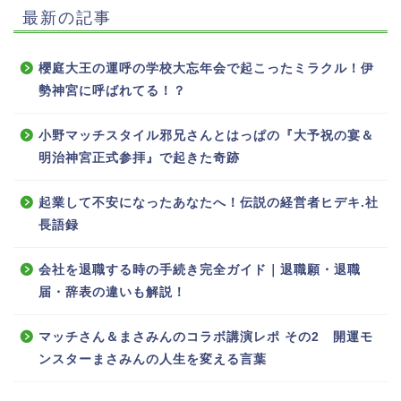
最新の記事
櫻庭大王の運呼の学校大忘年会で起こったミラクル！伊
勢神宮に呼ばれてる！？
小野マッチスタイル邪兄さんとはっぱの『大予祝の宴＆
明治神宮正式参拝』で起きた奇跡
起業して不安になったあなたへ！伝説の経営者ヒデキ.社
長語録
会社を退職する時の手続き完全ガイド｜退職願・退職
届・辞表の違いも解説！
マッチさん＆まさみんのコラボ講演レポ その2 開運モ
ンスターまさみんの人生を変える言葉