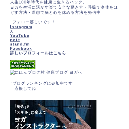
人生100年時代を健康に生きるハック、
ヨガを生活に活かす楽で安全な動き方・呼吸で身体をほ
ぐす方法・瞑想で脳と心を休める方法を発信中
↓フォロー嬉しいです！
Instagram
X
YouTube
note
stand.fm
Facebook
詳しいプロフィールはこちら
↑ブログランキングに参加中です
応援してね！