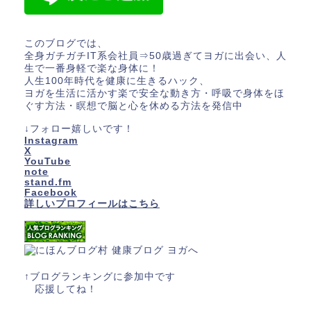
このブログでは、
全身ガチガチIT系会社員⇒50歳過ぎてヨガに出会い、人
生で一番身軽で楽な身体に！
人生100年時代を健康に生きるハック、
ヨガを生活に活かす楽で安全な動き方・呼吸で身体をほ
ぐす方法・瞑想で脳と心を休める方法を発信中
↓フォロー嬉しいです！
Instagram
X
YouTube
note
stand.fm
Facebook
詳しいプロフィールはこちら
↑ブログランキングに参加中です
応援してね！