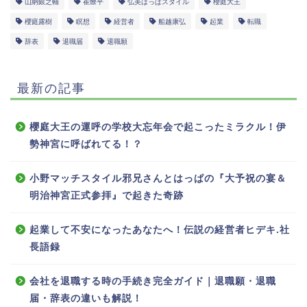
山納銀之輔
崔燎平
弘美はっぱスタイル
櫻庭大王
櫻庭露樹
瞑想
経営者
船越康弘
起業
転職
辞表
退職届
退職願
最新の記事
櫻庭大王の運呼の学校大忘年会で起こったミラクル！伊
勢神宮に呼ばれてる！？
小野マッチスタイル邪兄さんとはっぱの『大予祝の宴＆
明治神宮正式参拝』で起きた奇跡
起業して不安になったあなたへ！伝説の経営者ヒデキ.社
長語録
会社を退職する時の手続き完全ガイド｜退職願・退職
届・辞表の違いも解説！