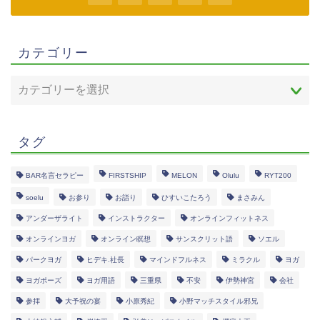
カテゴリー
タグ
BAR名言セラピー
FIRSTSHIP
MELON
Olulu
RYT200
soelu
お参り
お詣り
ひすいこたろう
まさみん
アンダーザライト
インストラクター
オンラインフィットネス
オンラインヨガ
オンライン瞑想
サンスクリット語
ソエル
パークヨガ
ヒデキ.社長
マインドフルネス
ミラクル
ヨガ
ヨガポーズ
ヨガ用語
三重県
不安
伊勢神宮
会社
参拝
大予祝の宴
小原秀紀
小野マッチスタイル邪兄