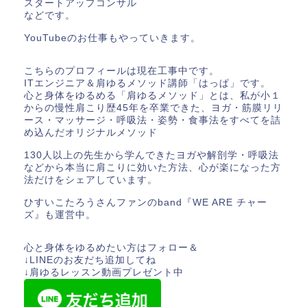
スタートアップコンサル
などです。
YouTubeのお仕事もやっていきます。
こちらのプロフィールは現在工事中です。
ITエンジニア＆肩ゆるメソッド講師「はっぱ」です。
心と身体をゆるめる「肩ゆるメソッド」とは、私が小１
からの慢性肩こり歴45年を卒業できた、ヨガ・筋膜リリ
ース・マッサージ・呼吸法・姿勢・食事法をすべてを詰
め込んだオリジナルメソッド
130人以上の先生から学んできたヨガや解剖学・呼吸法
などから本当に肩こりに効いた方法、心が楽になった方
法だけをシェアしています。
ひすいこたろうさんファンのband『WE ARE チャー
ズ』も運営中。
心と身体をゆるめたい方はフォロー＆
↓LINEのお友だち追加してね
↓肩ゆるレッスン動画プレゼント中