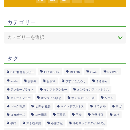
カテゴリー
タグ
BAR名言セラピー
FIRSTSHIP
MELON
Olulu
RYT200
soelu
お参り
お詣り
ひすいこたろう
まさみん
アンダーザライト
インストラクター
オンラインフィットネス
オンラインヨガ
オンライン瞑想
サンスクリット語
ソエル
パークヨガ
ヒデキ.社長
マインドフルネス
ミラクル
ヨガ
ヨガポーズ
ヨガ用語
三重県
不安
伊勢神宮
会社
参拝
大予祝の宴
小原秀紀
小野マッチスタイル邪兄