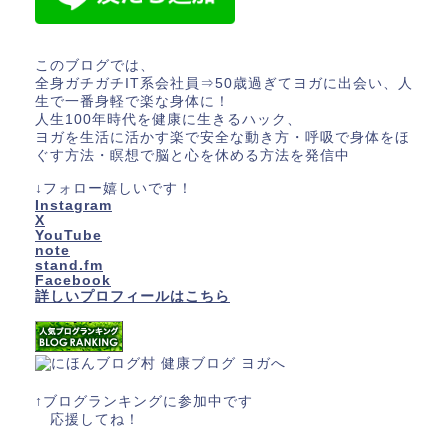
このブログでは、
全身ガチガチIT系会社員⇒50歳過ぎてヨガに出会い、人
生で一番身軽で楽な身体に！
人生100年時代を健康に生きるハック、
ヨガを生活に活かす楽で安全な動き方・呼吸で身体をほ
ぐす方法・瞑想で脳と心を休める方法を発信中
↓フォロー嬉しいです！
Instagram
X
YouTube
note
stand.fm
Facebook
詳しいプロフィールはこちら
↑ブログランキングに参加中です
応援してね！