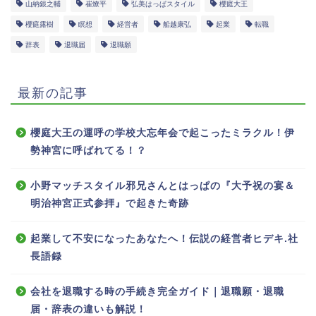
山納銀之輔
崔燎平
弘美はっぱスタイル
櫻庭大王
櫻庭露樹
瞑想
経営者
船越康弘
起業
転職
辞表
退職届
退職願
最新の記事
櫻庭大王の運呼の学校大忘年会で起こったミラクル！伊
勢神宮に呼ばれてる！？
小野マッチスタイル邪兄さんとはっぱの『大予祝の宴＆
明治神宮正式参拝』で起きた奇跡
起業して不安になったあなたへ！伝説の経営者ヒデキ.社
長語録
会社を退職する時の手続き完全ガイド｜退職願・退職
届・辞表の違いも解説！