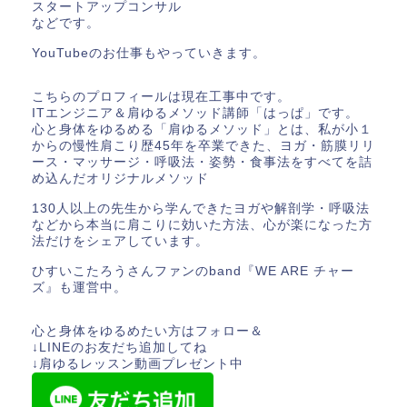
スタートアップコンサル
などです。
YouTubeのお仕事もやっていきます。
こちらのプロフィールは現在工事中です。
ITエンジニア＆肩ゆるメソッド講師「はっぱ」です。
心と身体をゆるめる「肩ゆるメソッド」とは、私が小１
からの慢性肩こり歴45年を卒業できた、ヨガ・筋膜リリ
ース・マッサージ・呼吸法・姿勢・食事法をすべてを詰
め込んだオリジナルメソッド
130人以上の先生から学んできたヨガや解剖学・呼吸法
などから本当に肩こりに効いた方法、心が楽になった方
法だけをシェアしています。
ひすいこたろうさんファンのband『WE ARE チャー
ズ』も運営中。
心と身体をゆるめたい方はフォロー＆
↓LINEのお友だち追加してね
↓肩ゆるレッスン動画プレゼント中